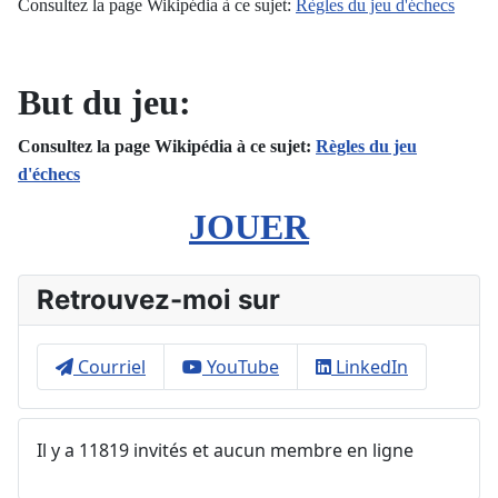
Consultez la page Wikipédia à ce sujet:
Règles du jeu d'échecs
But du jeu:
Consultez la page Wikipédia à ce sujet:
Règles du jeu
d'échecs
JOUER
Retrouvez-moi sur
Courriel
YouTube
LinkedIn
Il y a 11819 invités et aucun membre en ligne