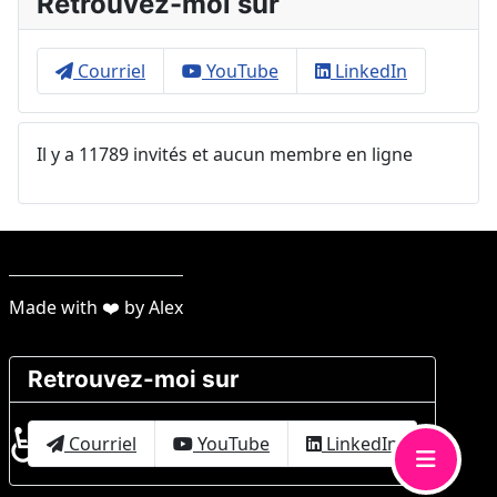
Retrouvez-moi sur
Courriel
YouTube
LinkedIn
Il y a 11789 invités et aucun membre en ligne
Made with ❤️ by Alex
Retrouvez-moi sur
♿
Courriel
YouTube
LinkedIn